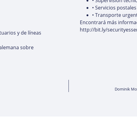
• Supervisión técni
• Servicios postales
• Transporte urgen
Encontrará más informaci
http://bit.ly/securityess
tuarios y de líneas
ey alemana sobre
Dominik Mos