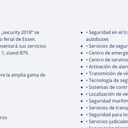
 „security 2018“ se
• Seguridad en el 
 ferial de Essen.
autobuses
esentará sus servicios
• Servicios de segu
 1, stand B79.
• Centro de emergen
• Centro de servici
• Activación de ala
• Transmisión de v
bre la amplia gama de
• Tecnología de seg
• Sistemas de contr
• Localización de v
• Seguridad maríti
• Servicios de tran
• Seguridad para lo
eros
• Servicios judiciale