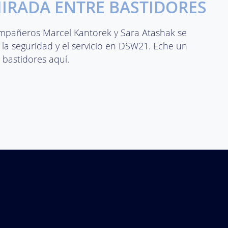
IRADA ENTRE BASTIDORES
mpañeros Marcel Kantorek y Sara Atashak se
la seguridad y el servicio en DSW21. Eche un
 bastidores aquí.