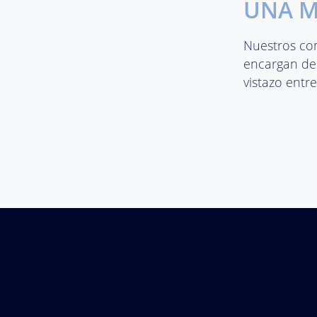
UNA M
Nuestros co
encargan de 
vistazo entre