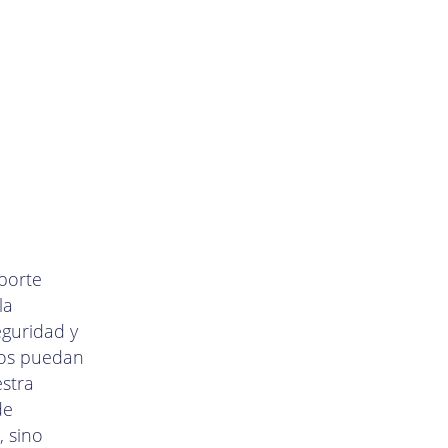
sporte
la
eguridad y
ios puedan
estra
de
, sino