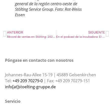
general de la región centro-oeste de
Stölting Service Group. Foto: Rot-Weiss
Essen
ANTERIOR
SIGUIENTE
Récord de ventas en Stölting: 2024 es el ejercicio más exitoso desde su fundación hace 125 años.
En el podcast de la incubadora: El Dr. Boris Westerfeld habla de la receta del éxito de Stölting y de su traslado a Austria.
Póngase en contacto con nosotros
Johannes-Rau-Allee 15-19 | 45889 Gelsenkirchen
Tel:
+49 209 70279-0
| Fax: +49 209 70279-151
info[at]stoelting-gruppe.de
Servicio