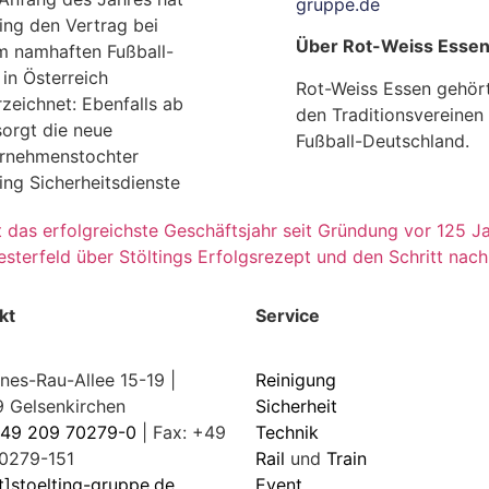
gruppe.de
ting den Vertrag bei
Über Rot-Weiss Essen
m namhaften Fußball-
 in Österreich
Rot-Weiss Essen gehör
rzeichnet: Ebenfalls ab
den Traditionsvereinen 
sorgt die neue
Fußball-Deutschland.
rnehmenstochter
ing Sicherheitsdienste
t das erfolgreichste Geschäftsjahr seit Gründung vor 125 J
esterfeld über Stöltings Erfolgsrezept und den Schritt nach
kt
Service
nes-Rau-Allee 15-19 |
Reinigung
 Gelsenkirchen
Sicherheit
49 209 70279-0
| Fax: +49
Technik
0279-151
Rail
und
Train
t]stoelting-gruppe.de
Event