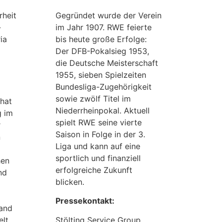
rheit
Gegründet wurde der Verein
-
im Jahr 1907. RWE feierte
ia
bis heute große Erfolge:
Der DFB-Pokalsieg 1953,
die Deutsche Meisterschaft
1955, sieben Spielzeiten
Bundesliga-Zugehörigkeit
sowie zwölf Titel im
 hat
Niederrheinpokal. Aktuell
g im
spielt RWE seine vierte
r
Saison in Folge in der 3.
n
Liga und kann auf eine
sportlich und finanziell
hen
erfolgreiche Zukunft
nd
blicken.
Pressekontakt:
land
elt
Stölting Service Group