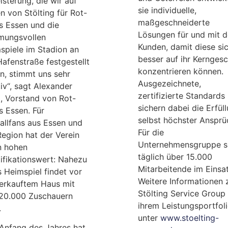
isterung, die wir auf
sie individuelle,
n von Stölting für Rot-
maßgeschneiderte
s Essen und die
Lösungen für und mit 
mungsvollen
Kunden, damit diese si
spiele im Stadion an
besser auf ihr Kerngesc
Hafenstraße festgestellt
konzentrieren können.
n, stimmt uns sehr
Ausgezeichnete,
iv“, sagt Alexander
zertifizierte Standards
, Vorstand von Rot-
sichern dabei die Erfül
s Essen. Für
selbst höchster Ansprü
allfans aus Essen und
Für die
Region hat der Verein
Unternehmensgruppe s
n hohen
täglich über 15.000
tifikationswert: Nahezu
Mitarbeitende im Einsat
s Heimspiel findet vor
Weitere Informationen 
erkauftem Haus mit
Stölting Service Group
 20.000 Zuschauern
ihrem Leistungsportfol
.
unter
www.stoelting-
 Anfang des Jahres hat