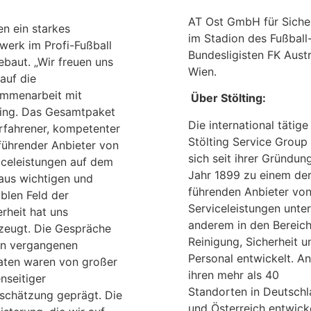
AT Ost GmbH für Siche
en ein starkes
im Stadion des Fußball
werk im Profi-Fußball
Bundesligisten FK Austr
ebaut. „Wir freuen uns
Wien.
auf die
mmenarbeit mit
Über Stölting:
ting. Das Gesamtpaket
Die international tätige
erfahrener, kompetenter
Stölting Service Group
führender Anbieter von
sich seit ihrer Gründun
iceleistungen auf dem
Jahr 1899 zu einem de
aus wichtigen und
führenden Anbieter vo
iblen Feld der
Serviceleistungen unter
rheit hat uns
anderem in den Bereic
zeugt. Die Gespräche
Reinigung, Sicherheit u
en vergangenen
Personal entwickelt. An
ten waren von großer
ihren mehr als 40
nseitiger
Standorten in Deutsch
schätzung geprägt. Die
und Österreich entwick