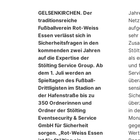
GELSENKIRCHEN. Der
Jahr
traditionsreiche
Netz
Fußballverein Rot-Weiss
aufg
Essen verlässt sich in
sehr 
Sicherheitsfragen in den
Zusa
kommenden zwei Jahren
Stöl
auf die Expertise der
als 
Stölting Service Group. Ab
und 
dem 1. Juli werden an
Serv
Spieltagen des Fußball-
über
Drittligisten im Stadion an
sens
der Hafenstraße bis zu
Siche
350 Ordnerinnen und
über
Ordner der Stölting
in d
Eventsecurity & Service
Mona
GmbH für Sicherheit
gege
sorgen. „Rot-Weiss Essen
Wert