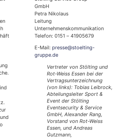
GmbH
Petra Nikolaus
den
Leitung
ch
Unternehmenskommunikation
häft
Telefon: 0151 – 41905679
E-Mail:
presse@stoelting-
gruppe.de
lung
Vertreter von Stölting und
che.
Rot-Weiss Essen bei der
Vertragsunterzeichnung
(von links): Tobias Leibrock,
ind
Abteilungsleiter Sport &
Event der Stölting
z.
Eventsecurity & Service
zur
GmbH, Alexander Rang,
 und
Vorstand von Rot-Weiss
io
Essen, und Andreas
Gutzmann,