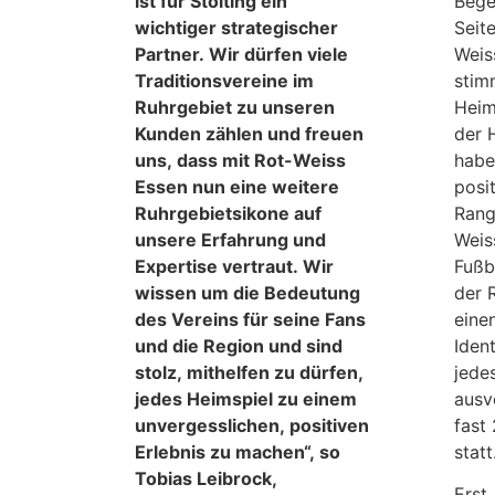
ist für Stölting ein
Bege
wichtiger strategischer
Seite
Partner. Wir dürfen viele
Weis
Traditionsvereine im
stim
Ruhrgebiet zu unseren
Heim
Kunden zählen und freuen
der 
uns, dass mit Rot-Weiss
habe
Essen nun eine weitere
posit
Ruhrgebietsikone auf
Rang
unsere Erfahrung und
Weis
Expertise vertraut. Wir
Fußb
wissen um die Bedeutung
der 
des Vereins für seine Fans
eine
und die Region und sind
Iden
stolz, mithelfen zu dürfen,
jede
jedes Heimspiel zu einem
ausv
unvergesslichen, positiven
fast
Erlebnis zu machen“, so
statt
Tobias Leibrock,
Erst