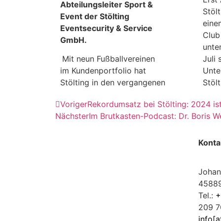
Abteilungsleiter Sport &
Stöl
Event der Stölting
eine
Eventsecurity & Service
Club
GmbH.
unte
Mit neun Fußballvereinen
Juli 
im Kundenportfolio hat
Unte
Stölting in den vergangenen
Stölt
Voriger
Rekordumsatz bei Stölting: 2024 is
Nächster
Im Brutkasten-Podcast: Dr. Boris W
Konta
Johan
45889
Tel.:
+
209 7
info[a