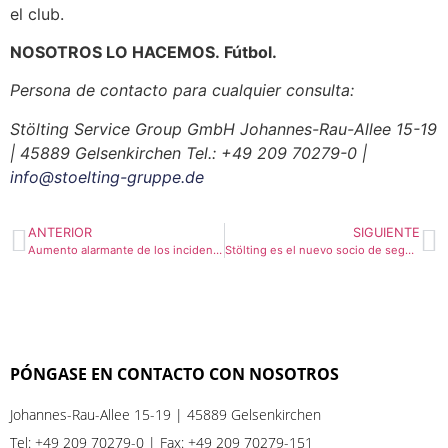
el club.
NOSOTROS LO HACEMOS. Fútbol.
Persona de contacto para cualquier consulta:
Stölting Service Group GmbH
Johannes-Rau-Allee 15-19
| 45889 Gelsenkirchen
Tel.: +49 209 70279-0 |
info@stoelting-gruppe.de
ANTERIOR
SIGUIENTE
Aumento alarmante de los incidentes en el transporte público: Stölting garantiza la protección adecuada de los empleados
Stölting es el nuevo socio de seguridad del SK Rapid de Viena: un exitoso inicio de temporada en el Allianz Stadion
PÓNGASE EN CONTACTO CON NOSOTROS
Johannes-Rau-Allee 15-19 | 45889 Gelsenkirchen
Tel:
+49 209 70279-0
| Fax: +49 209 70279-151