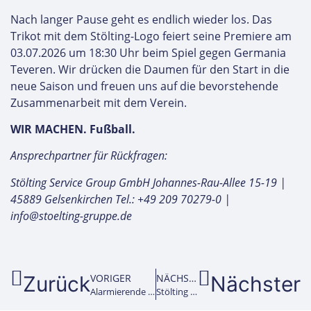
Nach langer Pause geht es endlich wieder los. Das
Trikot mit dem Stölting-Logo feiert seine Premiere am
03.07.2026 um 18:30 Uhr beim Spiel gegen Germania
Teveren. Wir drücken die Daumen für den Start in die
neue Saison und freuen uns auf die bevorstehende
Zusammenarbeit mit dem Verein.
WIR MACHEN. Fußball.
Ansprechpartner für Rückfragen:
Stölting Service Group GmbH
Johannes-Rau-Allee 15-19 |
45889 Gelsenkirchen
Tel.: +49 209 70279-0 |
info@stoelting-gruppe.de
VORIGER
NÄCHSTER
Zurück
Nächster
Alarmierende Zunahme der Vorfälle im ÖPNV – Stölting sorgt für den richtigen Schutz von Mitarbeitenden
Stölting ist neuer Sicherheitspartner des SK Rapid Wien – erfolgreicher Saisonstart im Allianz Stadion