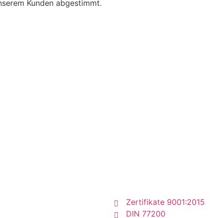
 unserem Kunden abgestimmt.
Umgang mit dem Eins
Erste Hilfe (alle 2 Ja
Onlinewächterkontro
Kommunikation/Dees
Jetzt kontaktieren
Zertifikate 9001:2015
DIN 77200