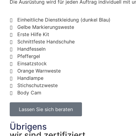
Die Ausrüstung wird für jeden Auftrag individuell mit
Eigensicherungstraining
Deeskalation
Interkulturelle Kompetenz
Einheitliche Dienstkleidung (dunkel Blau)
Melde- und Berichtswesen
Gelbe Markierungsweste
Erste Hilfe Kit
Schnittfeste Handschuhe
Zu unserer Akademie
Handfesseln
Pfeffergel
Einsatzstock
Orange Warnweste
Handlampe
Stichschutzweste
Body Cam
Lassen Sie sich beraten
Übrigens
wir sind zertifiziert