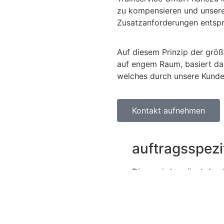
zu kompensieren und unsere 
Zusatzanforderungen entspre
Auf diesem Prinzip der größ
auf engem Raum, basiert da
welches durch unsere Kunde
Kontakt aufnehmen
Zusätzliche
auftragsspez
Diese wird ergänzt durc
Kunden und Unterweisun
Umgang mit dem Ein
rif)
Nachschulungen Tari