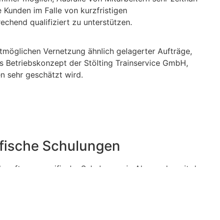
Kunden im Falle von kurzfristigen
chend qualifiziert zu unterstützen.
tmöglichen Vernetzung ähnlich gelagerter Aufträge,
s Betriebskonzept der Stölting Trainservice GmbH,
n sehr geschätzt wird.
ifische Schulungen
h auftragsspezifische Schulungen in Absprache mit dem
gen wie zum Beispiel:
satzmittel Bodycams
f