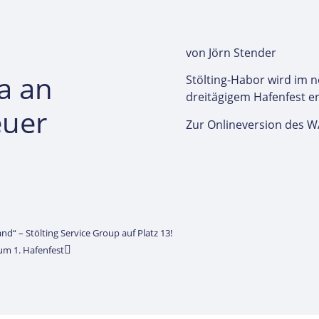
von Jörn Stender
a an
Stölting-Habor wird im n
dreitägigem Hafenfest er
euer
Zur Onlineversion des W
nd“ – Stölting Service Group auf Platz 13!
um 1. Hafenfest