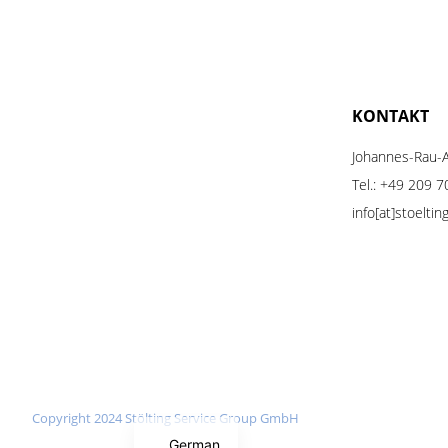
KONTAKT
Johannes-Rau-A
Tel.:
+49 209 7
info[at]stoelti
Spanish
English
Copyright 2024 Stölting Service Group GmbH
German