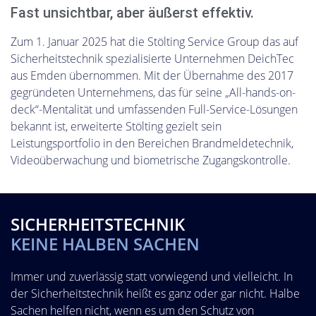
Fast unsichtbar, aber äußerst effektiv.
Zum 1. Januar 2025 hat die Stölting Service Group das auf
Sicherheitstechnik spezialisierte Unternehmen DeichTec
aus Emden übernommen. Mit der Übernahme des 2017
gegründeten Unternehmens, das für seine „All-hands-on-
deck“-Mentalität und umfassenden Full-Service-Lösungen
bekannt ist, erweiterte Stölting gezielt sein
Leistungsportfolio in den Bereichen Brandmeldetechnik,
Videoüberwachung und biometrische Zugangskontrolle.
SICHERHEITSTECHNIK
KEINE HALBEN SACHEN
Immer und zuverlässig statt vorwiegend und vielleicht. In
der Sicherheitstechnik heißt es ganz oder gar nicht. Halbe
Sachen helfen nicht, wenn es um den Schutz von