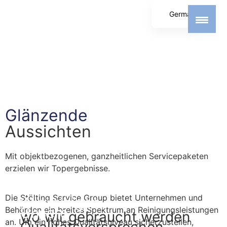
German
English
Spanish
Glänzende
Aussichten
Mit objektbezogenen, ganzheitlichen Servicepaketen
erzielen wir Topergebnisse.
Die Stölting Service Group bietet Unternehmen und
Wir reinigen,
Unsere
Behörden ein breites Spektrum an Reinigungsleistungen
wo wir gebraucht werden
an. Um ein hohes Qualitätsniveau sicherzustellen,