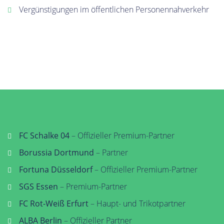
Vergünstigungen im öffentlichen Personennahverkehr
FC Schalke 04
– Offizieller Premium-Partner
Borussia Dortmund
– Partner
Fortuna Düsseldorf
– Offizieller Premium-Partner
SGS Essen
– Premium-Partner
FC Rot-Weiß Erfurt
– Haupt- und Trikotpartner
ALBA Berlin
– Offizieller Partner