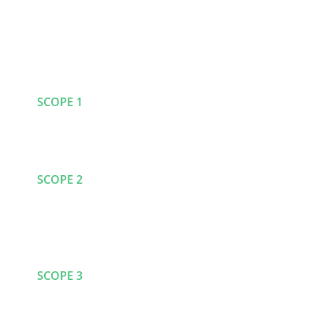
Wertschöpfungskette
0
%
SCOPE 1
0
%
SCOPE 2
0
%
SCOPE 3