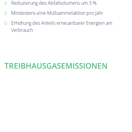
Reduzierung des Abfallvolumens um 3 %
Mindestens eine Müllsammelaktion pro Jahr
Erhöhung des Anteils erneuerbarer Energien am
Verbrauch
REDUZIERUNG DER
TREIBHAUSGASEMISSIONEN
Der GHG Protocol Corporate Standard unterteilt
Treibhausgasemissionen, die mit dem Corporate Carbon
Footprint eines Unternehmens in Verbindung stehen, in
drei Kategorien:
Scope 1
– direkte Emissionen
Scope 2
– indirekte Emissionen aus eingekaufter Energie
Scope 3
– indirekte Emissionen innerhalb der