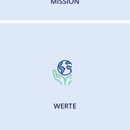
MISSION
MISSION
Nachhaltiges Denken und Handeln gehört zu
unserem Selbstverständnis. Das beinhaltet auch,
die individuellen Anforderungen unserer
Auftraggeber bestmöglich zu erfüllen.
WERTE