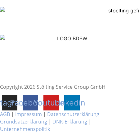
Copyright 2026 Stölting Service Group GmbH
stagram
Facebook
Youtube
Linkedin
AGB
|
Impressum
|
Datenschutzerklärung
Grundsatzerklärung
|
DNK-Erklärung
|
Unternehmenspolitik