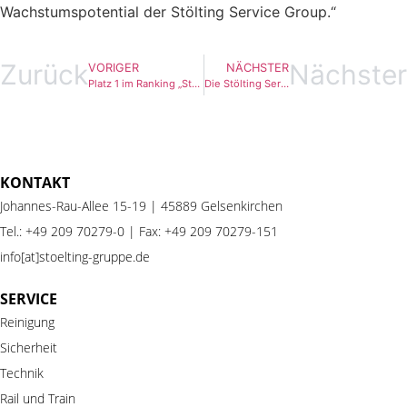
Wachstumspotential der Stölting Service Group.“
Zurück
Nächster
VORIGER
NÄCHSTER
Platz 1 im Ranking „Starker Partner“ für Gebäudedienstleister im Revier Manager Magazin
Die Stölting Service Group wächst weiter: Übernahme der CDS Dienstleistungsgruppe
KONTAKT
Johannes-Rau-Allee 15-19 | 45889 Gelsenkirchen
Tel.:
+49 209 70279-0
| Fax: +49 209 70279-151
info[at]stoelting-gruppe.de
SERVICE
Reinigung
Sicherheit
Technik
Rail
und
Train