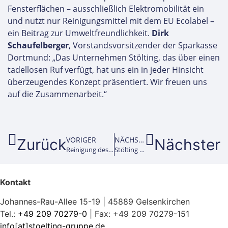
Fensterflächen – ausschließlich Elektromobilität ein
und nutzt nur Reinigungsmittel mit dem EU Ecolabel –
ein Beitrag zur Umweltfreundlichkeit.
Dirk
Schaufelberger
, Vorstandsvorsitzender der Sparkasse
Dortmund: „Das Unternehmen Stölting, das über einen
tadellosen Ruf verfügt, hat uns ein in jeder Hinsicht
überzeugendes Konzept präsentiert. Wir freuen uns
auf die Zusammenarbeit.“
VORIGER
NÄCHSTER
Zurück
Nächster
Reinigung des Vonovia Ruhrstadions und der ZAG-Arena in Hannover
Stölting Service Group übernimmt Dirk Müller Gebäudedienste in Bonn
Kontakt
Johannes-Rau-Allee 15-19 | 45889 Gelsenkirchen
Tel.:
+49 209 70279-0
| Fax: +49 209 70279-151
info[at]stoelting-gruppe.de