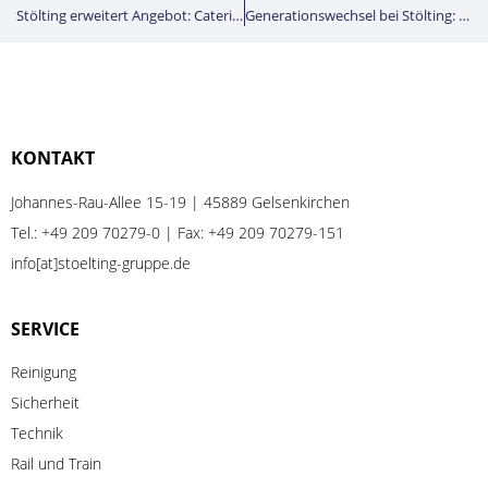
Stölting erweitert Angebot: Catering stärkt Position als ganzheitlicher Servicepartner
Generationswechsel bei Stölting: Verantwortung, die weiterwächst
KONTAKT
Johannes-Rau-Allee 15-19 | 45889 Gelsenkirchen
Tel.:
+49 209 70279-0
| Fax: +49 209 70279-151
info[at]stoelting-gruppe.de
SERVICE
Reinigung
Sicherheit
Technik
Rail
und
Train