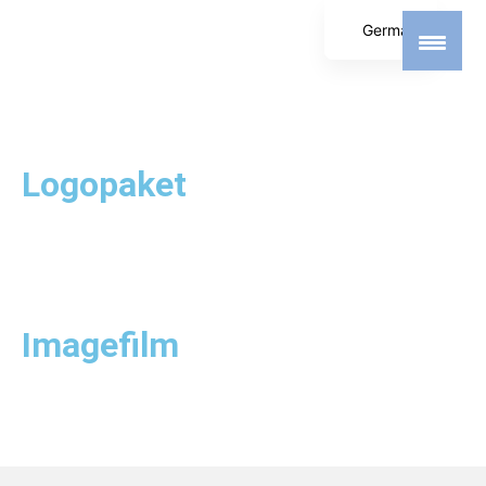
German
English
Spanish
Logopaket
Imagefilm