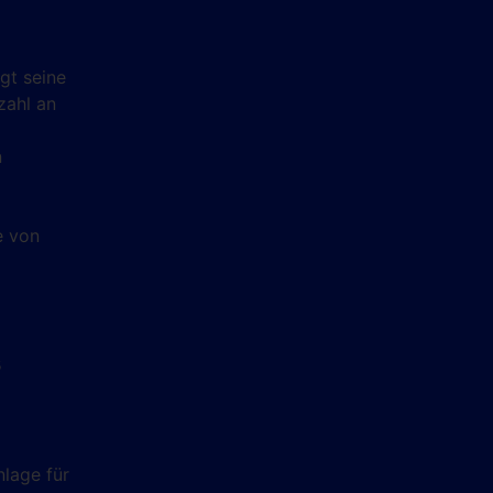
gt seine
zahl an
n
e von
s
nlage für