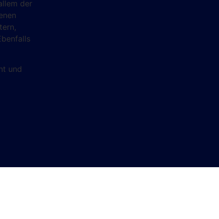
 allem der
denen
tern,
benfalls
nt und