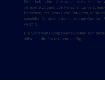
Sicherheit in Ihrer Arztpraxis. Meist zählt vor
geregelte Zugang von Personen zu verschie
Bereichen, der Schutz von Patienten, Mitarbei
sensiblen Daten und medizinischen Geräten. E
wichtig:
Die Sicherheitskomponenten sollen sich deze
stilvoll in die Praxisräume einfügen.