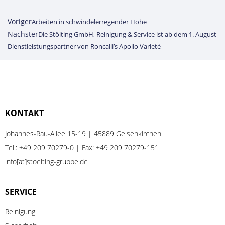
Voriger
Arbeiten in schwindelerregender Höhe
Nächster
Die Stölting GmbH, Reinigung & Service ist ab dem 1. August
Dienstleistungspartner von Roncalli’s Apollo Varieté
KONTAKT
Johannes-Rau-Allee 15-19 | 45889 Gelsenkirchen
Tel.:
+49 209 70279-0
| Fax: +49 209 70279-151
info[at]stoelting-gruppe.de
SERVICE
Reinigung