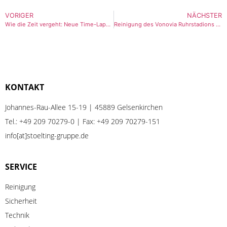
VORIGER
NÄCHSTER
Wie die Zeit vergeht: Neue Time-Lapse-Funktion für die Detektorkamera
Reinigung des Vonovia Ruhrstadions und der ZAG-Arena in Hannover
KONTAKT
Johannes-Rau-Allee 15-19 | 45889 Gelsenkirchen
Tel.:
+49 209 70279-0
| Fax: +49 209 70279-151
info[at]stoelting-gruppe.de
SERVICE
Reinigung
Sicherheit
Technik