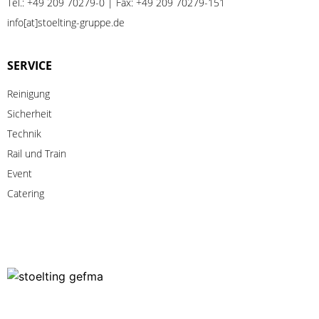
Tel.:
+49 209 70279-0
| Fax: +49 209 70279-151
info[at]stoelting-gruppe.de
SERVICE
Reinigung
Sicherheit
Technik
Rail
und
Train
Event
Catering