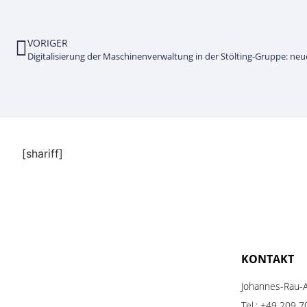
VORIGER
[shariff]
KONTAKT
Johannes-Rau-A
Tel.:
+49 209 7