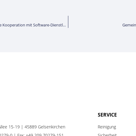
Digitalisierung der Maschinenverwaltung in der Stölting-Gruppe: neue Kooperation mit Software-Dienstleister ToolSense
Gemeins
SERVICE
llee 15-19 | 45889 Gelsenkirchen
Reinigung
0279-0
| Fax: +49 209 70279-151
Sicherheit